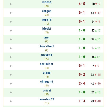
iChess
4 - 5
38
-5
(23)
cargon
0 - 1
55
-17
(33)
Imre18
0 - 1
64
-9
(~0)
bloski
1 - 0
47
17
(74)
oner
1 - 0
32
15
(0)
dani albert
1 - 0
17
15
(0)
Slavko8
1 - 0
0
17
(26)
seriminor
0 - 1
7
-7
(40)
zizaz
0 - 2
32
-25
(18)
chinguit0
2 - 4
42
-10
(53)
csidat
1 - 0
25
17
(57)
vasutas 07
1 - 3
43
-18
(11)