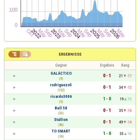


ERGEBNISSE
Gegner
Ergebnis
Rang
GALÁCTICO
0 - 1
21
-17
(0)
rodriguezo5
0 - 1
34
-13
(102)
ricardo3006
1 - 0
19
15
(0)
Bull 58
0 - 1
35
-16
(33)
Stallion
0 - 1
49
-14
(86)
TO SMART
1 - 0
33
16
(26)