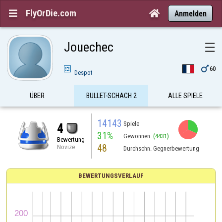
FlyOrDie.com


Anmelden
Jouechec
☰

60
Despot
ÜBER
BULLET-SCHACH 2
ALLE SPIELE
14143
Spiele
4
31%
Gewonnen
(4431)
Bewertung
48
Novize
Durchschn. Gegnerbewertung
BEWERTUNGSVERLAUF