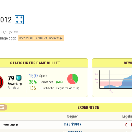
2012
:
11/10/2025
eingeloggt
CheckersBullet Bullet Checkers
STATISTIK FÜR DAME BULLET
BEW
1597
Spiele
79
38%
Gewonnen
(614)
Bewertung
136
Amateur
Durchschn. Gegnerbewertung

ERGEBNISSE
Gegner
Ergeb
mauri1807
0 - 
vor 0 Stunde