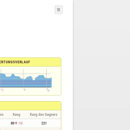
☰
ERTUNGSVERLAUF
nis
Rang
Rang des Gegners
1
89
-10
231