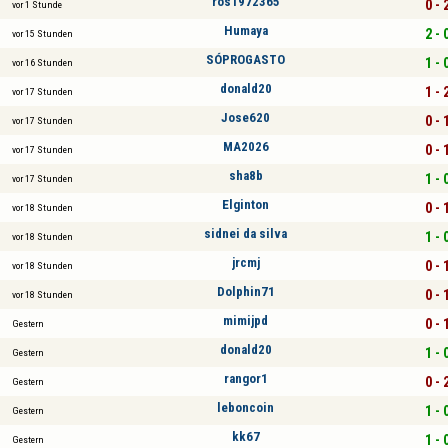
ros1972365
0 - 
vor 1 Stunde
Humaya
2 - 
vor 15 Stunden
SÓPROGASTO
1 - 
vor 16 Stunden
donald20
1 - 
vor 17 Stunden
Jose620
0 - 
vor 17 Stunden
MA2026
0 - 
vor 17 Stunden
sha8b
1 - 
vor 17 Stunden
Elginton
0 - 
vor 18 Stunden
sidnei da silva
1 - 
vor 18 Stunden
jrcmj
0 - 
vor 18 Stunden
Dolphin71
0 - 
vor 18 Stunden
mimijpd
0 - 
Gestern
donald20
1 - 
Gestern
rangor1
0 - 
Gestern
leboncoin
1 - 
Gestern
kk67
1 - 
Gestern