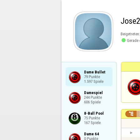
Jose
Beigetreten

Gerade 
Dame Bullet

79 Punkte

1.597 Spiele
Damespiel

244 Punkte

606 Spiele
8-Ball Pool


75 Punkte

167 Spiele
Dame 64

0 Punkte
