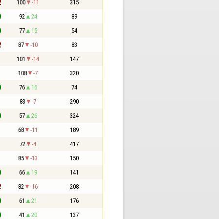
2
100
-11
315
0
92
24
89
0
77
15
54
2
87
-10
83
1
101
-14
147
1
108
-7
320
0
76
16
74
1
83
-7
290
0
57
26
324
1
68
-11
189
1
72
-4
417
1
85
-13
150
0
66
19
141
2
82
-16
208
0
61
21
176
0
41
20
137