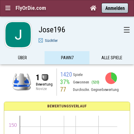
FlyOrDie.com


Anmelden
Jose196
☰
Süchtler
ÜBER
PAWN7
ALLE SPIELE
1420
Spiele
1
37%
Gewonnen
(520)
Bewertung
77
Novize
Durchschn. Gegnerbewertung
BEWERTUNGSVERLAUF