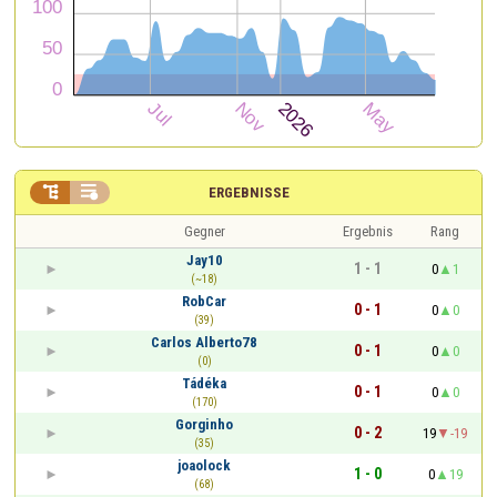


ERGEBNISSE
Gegner
Ergebnis
Rang
Jay10
1 - 1
0
1
(~18)
RobCar
0 - 1
0
0
(39)
Carlos Alberto78
0 - 1
0
0
(0)
Tádéka
0 - 1
0
0
(170)
Gorginho
0 - 2
19
-19
(35)
joaolock
1 - 0
0
19
(68)