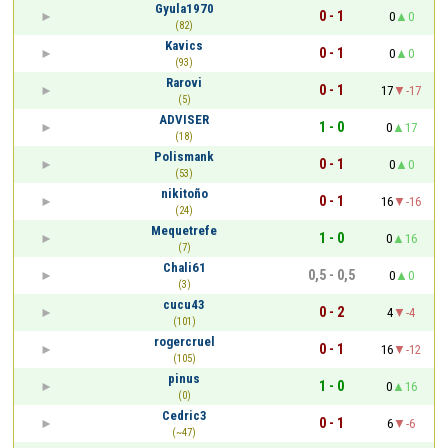
Gyula1970
0 - 1
0
0
(82)
Kavics
0 - 1
0
0
(93)
Rarovi
0 - 1
17
-17
(5)
ADVISER
1 - 0
0
17
(18)
Polismank
0 - 1
0
0
(53)
nikitoño
0 - 1
16
-16
(24)
Mequetrefe
1 - 0
0
16
(7)
Chali61
0,5 - 0,5
0
0
(3)
cucu43
0 - 2
4
-4
(101)
rogercruel
0 - 1
16
-12
(105)
pinus
1 - 0
0
16
(0)
Cedric3
0 - 1
6
-6
(~47)