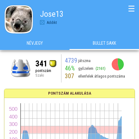
☰
Jose13
Addikt
NÉVJEGY
BULLET SAKK
4739
játszma
341
46%
győzelem
(2161)
pontszám
307
Szaki
ellenfelek átlagos pontszáma
PONTSZÁM ALAKULÁSA