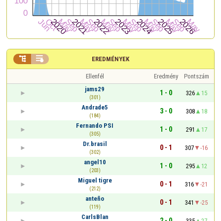


EREDMÉNYEK
Ellenfél
Eredmény
Pontszám
jams29
1 - 0
326
15
(301)
Andrade5
3 - 0
308
18
(184)
Fernando PSI
1 - 0
291
17
(305)
Dr.brasil
0 - 1
307
-16
(302)
angel10
1 - 0
295
12
(203)
Miguel tigre
0 - 1
316
-21
(212)
anteño
0 - 1
341
-25
(119)
CarlsBlan
2 - 0
335
27