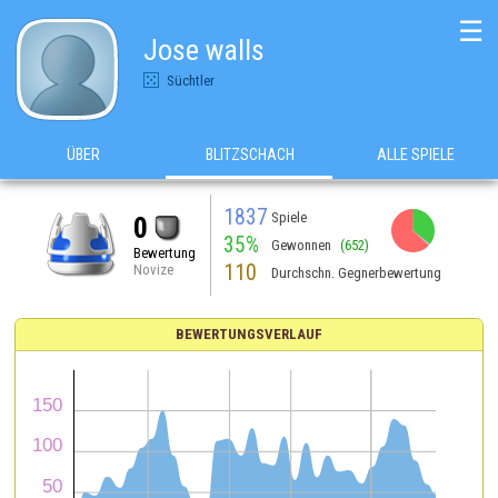
☰
Jose walls
Süchtler
ÜBER
BLITZSCHACH
ALLE SPIELE
1837
Spiele
0
35%
Gewonnen
(652)
Bewertung
110
Novize
Durchschn. Gegnerbewertung
BEWERTUNGSVERLAUF