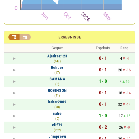


ERGEBNISSE
Gegner
Ergebnis
Rang
Ajedrez123
0 - 1
4
-4
(149)
Rehber
0 - 1
20
-16
(17)
SAMANA
1 - 0
4
16
(0)
ROBINSON
0 - 1
18
-14
(71)
kabar2009
0 - 1
32
-14
(70)
calie
1 - 0
17
15
(0)
elif79
0 - 2
26
-9
(282)
L'imprévu
0 - 1
39
-13