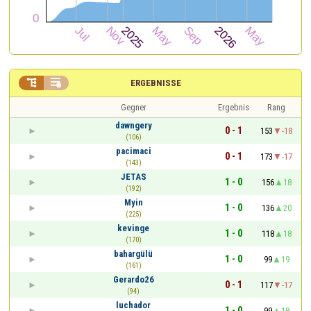


ERGEBNISSE
Gegner
Ergebnis
Rang
dawngery
0 - 1
153
-18
(106)
pacimaci
0 - 1
173
-17
(143)
JETAS
1 - 0
156
18
(192)
Myin
1 - 0
136
20
(225)
kevinge
1 - 0
118
18
(170)
bahargülü
1 - 0
99
19
(161)
Gerardo26
0 - 1
117
-17
(94)
luchador
1 - 0
99
18