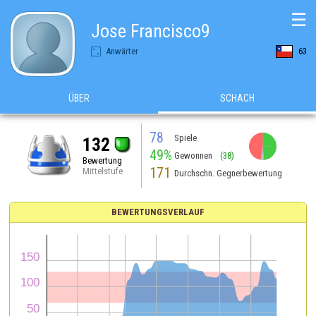
☰
Jose Francisco9
Anwärter
63
ÜBER
SCHACH
78
Spiele
132
49%
Gewonnen
(38)
Bewertung
171
Mittelstufe
Durchschn. Gegnerbewertung
BEWERTUNGSVERLAUF