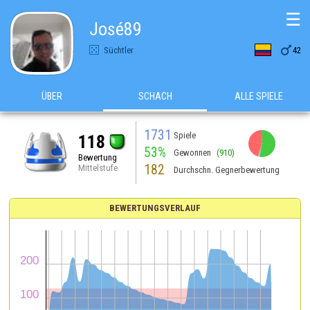
☰
José89

Süchtler
42
ÜBER
SCHACH
ALLE SPIELE
1731
Spiele
118
53%
Gewonnen
(910)
Bewertung
182
Mittelstufe
Durchschn. Gegnerbewertung
BEWERTUNGSVERLAUF