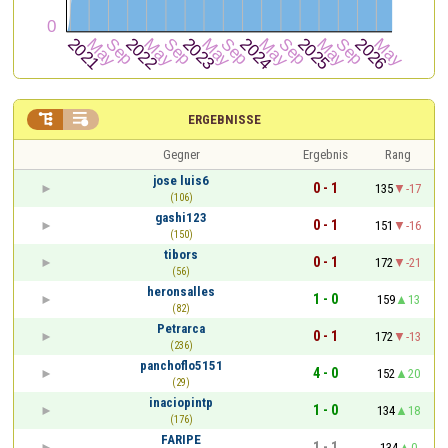


ERGEBNISSE
Gegner
Ergebnis
Rang
jose luis6
0 - 1
135
-17
(106)
gashi123
0 - 1
151
-16
(150)
tibors
0 - 1
172
-21
(56)
heronsalles
1 - 0
159
13
(82)
Petrarca
0 - 1
172
-13
(236)
panchoflo5151
4 - 0
152
20
(29)
inaciopintp
1 - 0
134
18
(176)
FARIPE
1 - 1
134
0