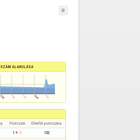
☰
SZÁM ALAKULÁSA
ny
Pontszám
Ellenfél pontszáma
1
-1
102