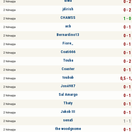
diwa
0 - 2
2 hónapja
jdirish
0 - 2
2 hónapja
CHAMSS
1 - 0
2 hónapja
acb
0 - 1
2 hónapja
Bernardino13
0 - 1
2 hónapja
Fiore_
0 - 1
2 hónapja
Coati666
0 - 1
2 hónapja
Touba
0 - 2
2 hónapja
Coaster
0 - 1
2 hónapja
toubab
0,5 - 1
2 hónapja
José987
0 - 1
2 hónapja
Sal Amargo
0 - 1
2 hónapja
Thaty
0 - 1
2 hónapja
Jakob III
0 - 1
2 hónapja
sena5
1 - 1
2 hónapja
the woodgnome
0 - 1
2 hónapja