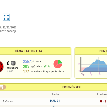
3
t:
12/23/2023
ine:
2 hónapja
DÁMA STATISZTIKA
PONT
2567
játszma
0
20%
győzelem
(510)
pontszám
177
Újonc
ellenfelek átlagos pontszáma

EREDMÉNYEK
Ellenfél
Eredmé
HAL 01
0 - 1
2 hónapja