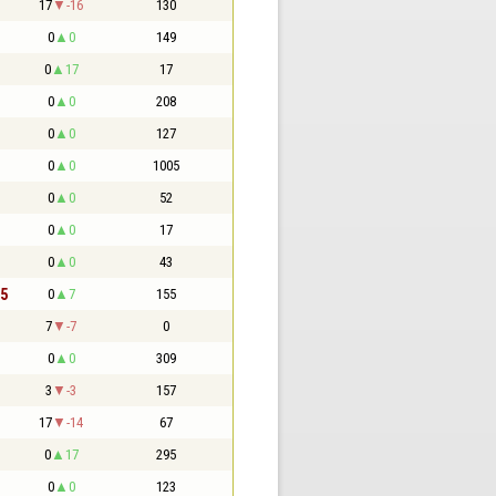
17
-16
130
0
0
149
0
17
17
0
0
208
0
0
127
0
0
1005
0
0
52
0
0
17
0
0
43
,5
0
7
155
7
-7
0
0
0
309
3
-3
157
17
-14
67
0
17
295
0
0
123