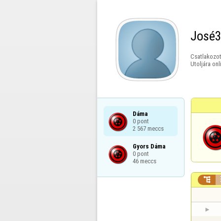
José
Csatlakozot
Utoljára onl
Dáma

0 pont

2 567 meccs
Gyors Dáma

0 pont

46 meccs
