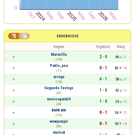


ERGEBNISSE
Gegner
Ergebnis
Rang
Maravilla
2 - 0
66
33
(198)
Pablo_pna
0 - 1
82
-16
(77)
arroga
4 - 1
58
24
(124)
Segundo Testigo
1 - 0
42
16
(34)
musicopata59
1 - 0
24
18
(64)
BMW M8
0 - 1
36
-12
(114)
wowjuanjul
0 - 1
50
-14
(89)
Abilio8
1 - 1
49
1