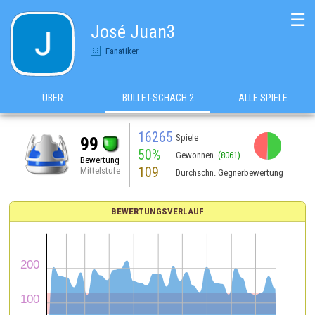
☰
José Juan3
Fanatiker
ÜBER
BULLET-SCHACH 2
ALLE SPIELE
16265
Spiele
99
50%
Gewonnen
(8061)
Bewertung
109
Mittelstufe
Durchschn. Gegnerbewertung
BEWERTUNGSVERLAUF