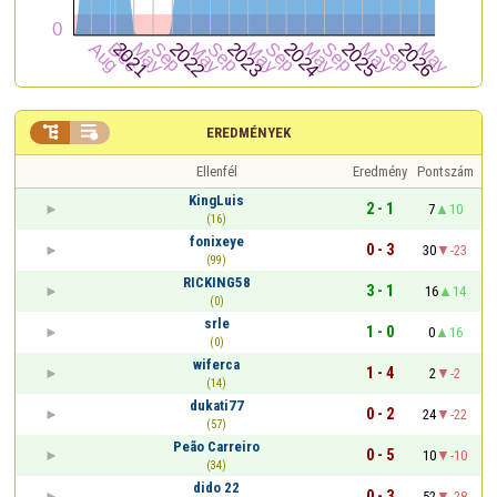


EREDMÉNYEK
Ellenfél
Eredmény
Pontszám
KingLuis
2 - 1
7
10
(16)
fonixeye
0 - 3
30
-23
(99)
RICKING58
3 - 1
16
14
(0)
srle
1 - 0
0
16
(0)
wiferca
1 - 4
2
-2
(14)
dukati77
0 - 2
24
-22
(57)
Peão Carreiro
0 - 5
10
-10
(34)
dido 22
0 - 3
52
-28