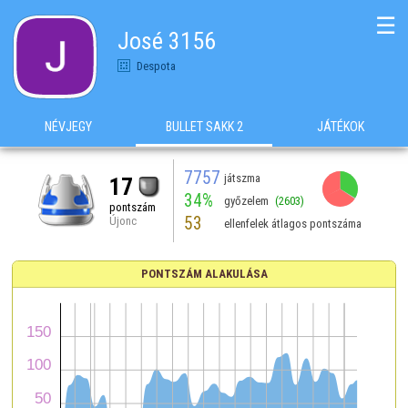
☰
José 3156
Despota
NÉVJEGY
BULLET SAKK 2
JÁTÉKOK
7757
játszma
17
34%
győzelem
(2603)
pontszám
53
Újonc
ellenfelek átlagos pontszáma
PONTSZÁM ALAKULÁSA