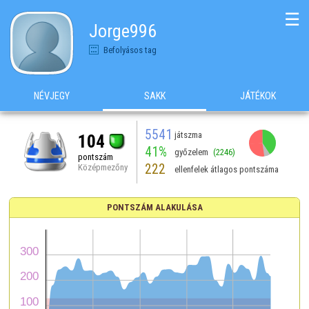
☰
Jorge996
Befolyásos tag
NÉVJEGY
SAKK
JÁTÉKOK
5541
játszma
104
41%
győzelem
(2246)
pontszám
222
Középmezőny
ellenfelek átlagos pontszáma
PONTSZÁM ALAKULÁSA