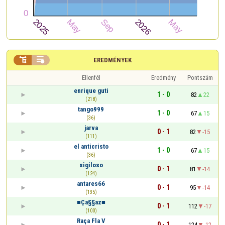


EREDMÉNYEK
Ellenfél
Eredmény
Pontszám
enrique guti
1 - 0
82
22
(218)
tango999
1 - 0
67
15
(36)
jarva
0 - 1
82
-15
(111)
el anticristo
1 - 0
67
15
(36)
sigiloso
0 - 1
81
-14
(124)
antares66
0 - 1
95
-14
(135)
■Ça§§az■
0 - 1
112
-17
(100)
Raça Fla V
0 - 1
124
-12