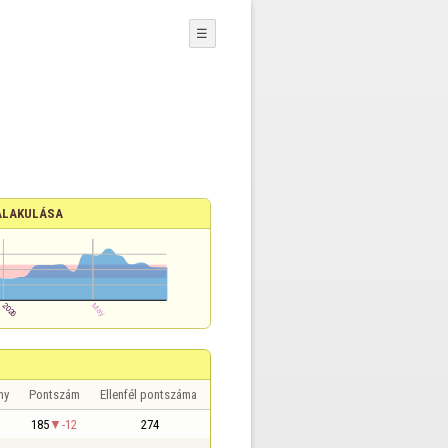
☰
ALAKULÁSA
ny
Pontszám
Ellenfél pontszáma
185
-12
274