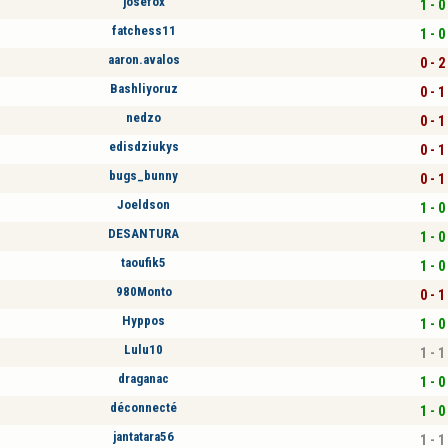
josefox
1 - 0
fatchess11
1 - 0
aaron.avalos
0 - 2
Bashliyoruz
0 - 1
nedzo
0 - 1
edisdziukys
0 - 1
bugs_bunny
0 - 1
Joeldson
1 - 0
DESANTURA
1 - 0
taoufik5
1 - 0
980Monto
0 - 1
Hyppos
1 - 0
Lulu10
1 - 1
draganac
1 - 0
déconnecté
1 - 0
jantatara56
1 - 1