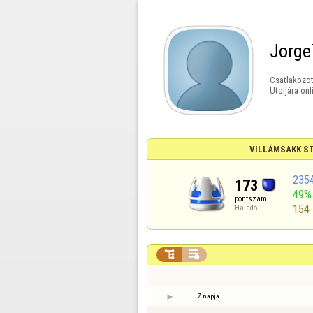
Jorge
Csatlakozot
Utoljára onl
VILLÁMSAKK ST
235
173
49%
pontszám
154
Haladó


7 napja