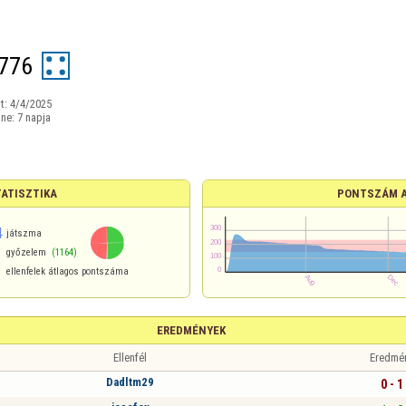
776
t:
4/4/2025
ine:
7 napja
ATISZTIKA
PONTSZÁM 
4
játszma
győzelem
(1164)
ellenfelek átlagos pontszáma
EREDMÉNYEK
Ellenfél
Eredmé
Dadltm29
0 - 1