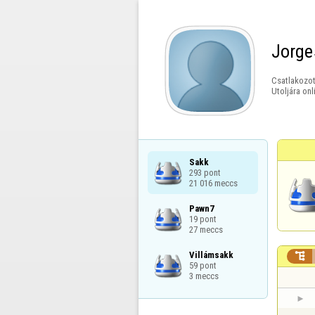
Jorge
Csatlakozot
Utoljára onl
Sakk

293 pont

21 016 meccs
Pawn7

19 pont

27 meccs
Villámsakk


59 pont

3 meccs