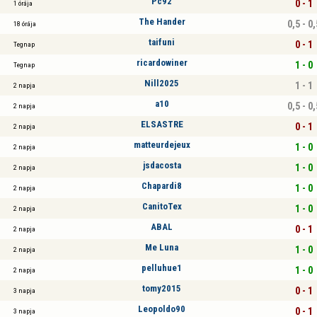
Pc92
0 - 1
1 órája
The Hander
0,5 - 0,
18 órája
taifuni
0 - 1
Tegnap
ricardowiner
1 - 0
Tegnap
Nill2025
1 - 1
2 napja
a10
0,5 - 0,
2 napja
ELSASTRE
0 - 1
2 napja
matteurdejeux
1 - 0
2 napja
jsdacosta
1 - 0
2 napja
Chapardi8
1 - 0
2 napja
CanitoTex
1 - 0
2 napja
ABAL
0 - 1
2 napja
Me Luna
1 - 0
2 napja
pelluhue1
1 - 0
2 napja
tomy2015
0 - 1
3 napja
Leopoldo90
0 - 1
3 napja