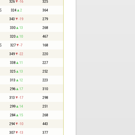
326
-16
325
5
324
2
364
343
-19
279
330
13
268
320
10
467
5
327
-7
168
349
-22
220
338
11
227
325
13
252
313
12
223
296
17
310
313
-17
298
299
14
251
284
15
268
294
-10
443
307
-13
377