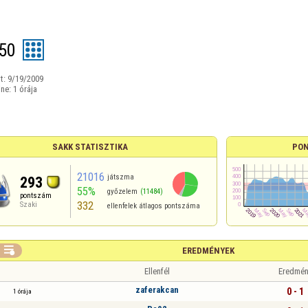
50
t:
9/19/2009
ine:
1 órája
SAKK STATISZTIKA
PON
21016
játszma
293
55%
győzelem
(11484)
pontszám
332
Szaki
ellenfelek átlagos pontszáma

EREDMÉNYEK
Ellenfél
Eredmén
zaferakcan
0 - 1
1 órája