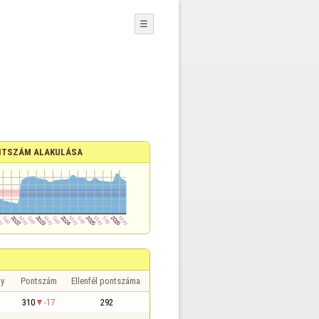
☰
TSZÁM ALAKULÁSA
y
Pontszám
Ellenfél pontszáma
310
-17
292