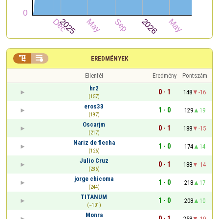


EREDMÉNYEK
Ellenfél
Eredmény
Pontszám
hr2
0 - 1
148
-16
(157)
eros33
1 - 0
129
19
(197)
Oscarjm
0 - 1
188
-15
(217)
Nariz de flecha
1 - 0
174
14
(126)
Julio Cruz
0 - 1
188
-14
(236)
jorge chicoma
1 - 0
218
17
(244)
TITANUM
1 - 0
208
10
(~101)
Monra
0 - 1
258
-19