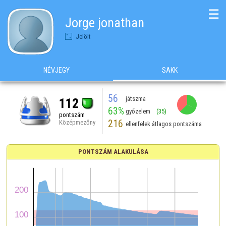
☰
Jorge jonathan
Jelölt
NÉVJEGY
SAKK
56
játszma
112
63%
győzelem
(35)
pontszám
216
Középmezőny
ellenfelek átlagos pontszáma
PONTSZÁM ALAKULÁSA