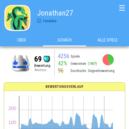
☰
Jonathan27
Fanatiker
ÜBER
SCHACH
ALLE SPIELE
4256
Spiele
69
42%
Gewonnen
(1807)
Bewertung
96
Amateur
Durchschn. Gegnerbewertung
BEWERTUNGSVERLAUF