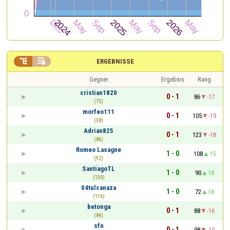


ERGEBNISSE
Gegner
Ergebnis
Rang
cristian1820
0 - 1
86
-17
(75)
morfeo111
0 - 1
105
-19
(38)
Adrian825
0 - 1
123
-18
(86)
Romeo Lasagne
1 - 0
108
15
(92)
SantiagoTL
1 - 0
90
18
(130)
04tulcanaza
1 - 0
72
18
(116)
betonga
0 - 1
88
-16
(84)
sfn
0 - 1
98
-10