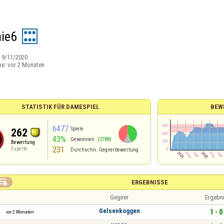
ie6
:
9/11/2020
ne:
vor 2 Monaten
STATISTIK FÜR DAMESPIEL
BEW
6477
Spiele
262
43%
Gewonnen
(2788)
Bewertung
231
Experte
Durchschn. Gegnerbewertung

ERGEBNISSE
Gegner
Ergebn
Gelsenkoggen
1 - 0
vor 2 Monaten