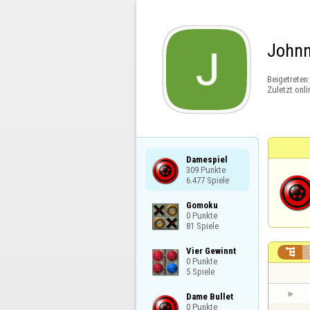
Johnn
Beigetreten
Zuletzt onli
Damespiel

309 Punkte

6.477 Spiele
Gomoku

0 Punkte

81 Spiele
Vier Gewinnt


0 Punkte

5 Spiele
Dame Bullet

0 Punkte
