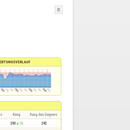
☰
ERTUNGSVERLAUF
is
Rang
Rang des Gegners
293
16
292