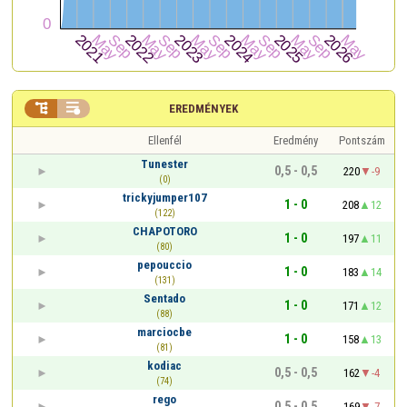


EREDMÉNYEK
Ellenfél
Eredmény
Pontszám
Tunester
0,5 - 0,5
220
-9
(0)
trickyjumper107
1 - 0
208
12
(122)
CHAPOTORO
1 - 0
197
11
(80)
pepouccio
1 - 0
183
14
(131)
Sentado
1 - 0
171
12
(88)
marciocbe
1 - 0
158
13
(81)
kodiac
0,5 - 0,5
162
-4
(74)
rego
0,5 - 0,5
169
-7