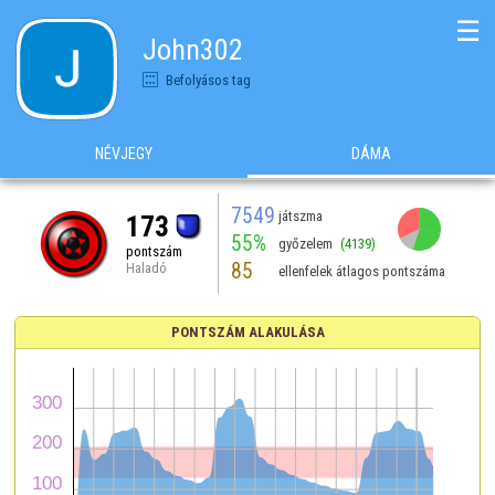
☰
John302
Befolyásos tag
NÉVJEGY
DÁMA
7549
játszma
173
55%
győzelem
(4139)
pontszám
85
Haladó
ellenfelek átlagos pontszáma
PONTSZÁM ALAKULÁSA