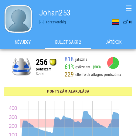
☰
Johan253

Törzsvendég
18
NÉVJEGY
BULLET SAKK 2
JÁTÉKOK
818
játszma
256
61%
győzelem
(500)
pontszám
229
Szaki
ellenfelek átlagos pontszáma
PONTSZÁM ALAKULÁSA