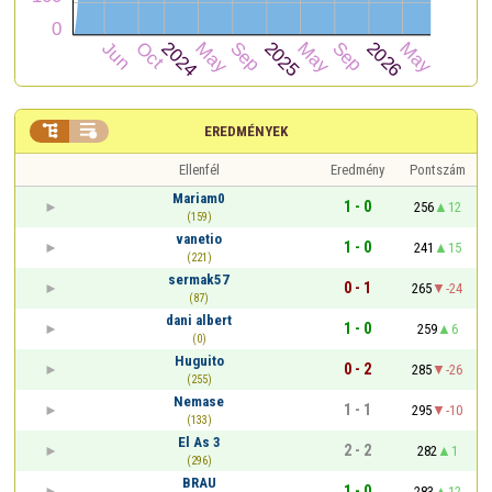


EREDMÉNYEK
Ellenfél
Eredmény
Pontszám
Mariam0
1 - 0
256
12
(159)
vanetio
1 - 0
241
15
(221)
sermak57
0 - 1
265
-24
(87)
dani albert
1 - 0
259
6
(0)
Huguito
0 - 2
285
-26
(255)
Nemase
1 - 1
295
-10
(133)
El As 3
2 - 2
282
1
(296)
BRAU
1 - 0
283
12