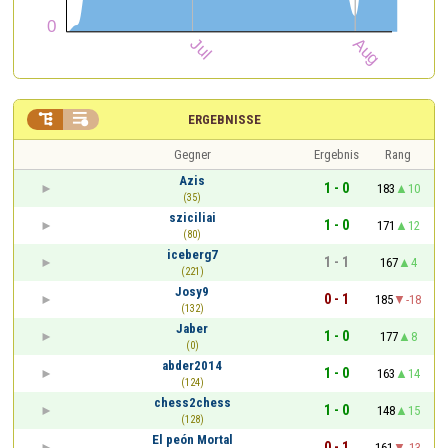


ERGEBNISSE
Gegner
Ergebnis
Rang
Azis
1 - 0
183
10
(35)
sziciliai
1 - 0
171
12
(80)
iceberg7
1 - 1
167
4
(221)
Josy9
0 - 1
185
-18
(132)
Jaber
1 - 0
177
8
(0)
abder2014
1 - 0
163
14
(124)
chess2chess
1 - 0
148
15
(128)
El peón Mortal
0 - 1
161
-13