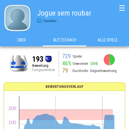
☰
Jogue sem roubar
Fanatiker
ÜBER
BLITZSCHACH
ALLE SPIELE
729
Spiele
193
46%
Gewonnen
(334)
Bewertung
79
Fortgeschritten
Durchschn. Gegnerbewertung
BEWERTUNGSVERLAUF