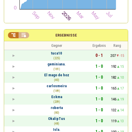


ERGEBNISSE
Gegner
Ergebnis
Rang
tuca10
0 - 1
207
-15
(225)
geminiana.
1 - 0
192
15
(181)
El mago de hoz
1 - 0
182
10
(40)
carlosmeira
1 - 0
165
17
(189)
Eckma
1 - 0
146
19
(209)
roberta
1 - 0
132
14
(80)
OkalipTus
1 - 0
119
13
(48)
Isla.
1 - 0
100
19