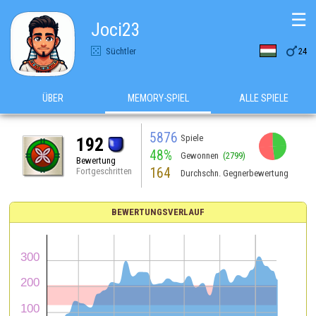
☰
Joci23

Süchtler
24
ÜBER
MEMORY-SPIEL
ALLE SPIELE
5876
Spiele
192
48%
Gewonnen
(2799)
Bewertung
164
Fortgeschritten
Durchschn. Gegnerbewertung
BEWERTUNGSVERLAUF