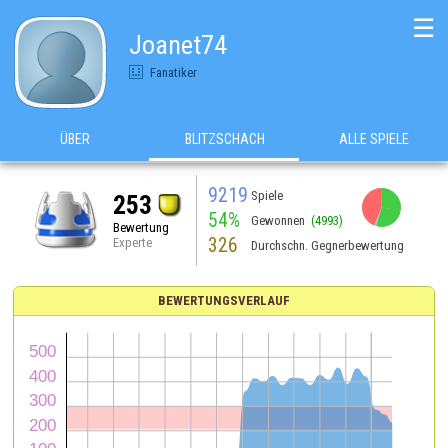
☰
Joanet74
Fanatiker
ÜBER
BLITZSCHACH
ALLE SPIELE
9219
Spiele
253
54%
Gewonnen
(4993)
Bewertung
326
Experte
Durchschn. Gegnerbewertung
BEWERTUNGSVERLAUF