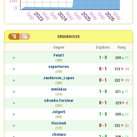


ERGEBNISSE
Gegner
Ergebnis
Rang
Fetai1
1 - 0
269
15
(249)
supertorres
0 - 1
313
-14
(359)
Janderson_Lopes
0 - 1
332
-19
(269)
mmlukas
1 - 0
321
11
(214)
zdravko.forstnar
0 - 1
329
-8
(521)
Jolgor5
1 - 0
309
20
(409)
Hocine6
0 - 1
332
-23
(177)
chotano
1 - 0
308
24