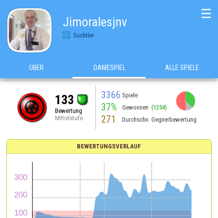
☰
Jimoralesjnv
Süchtler
ÜBER
DAMESPIEL
ALLE SPIELE
3366
Spiele
133
37%
Gewonnen
(1254)
Bewertung
271
Mittelstufe
Durchschn. Gegnerbewertung
BEWERTUNGSVERLAUF