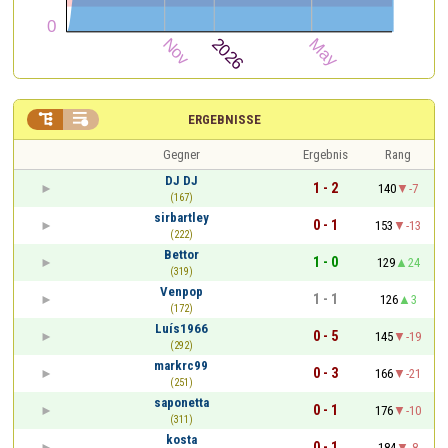


ERGEBNISSE
Gegner
Ergebnis
Rang
DJ DJ
1 - 2
140
-7
(167)
sirbartley
0 - 1
153
-13
(222)
Bettor
1 - 0
129
24
(319)
Venpop
1 - 1
126
3
(172)
Luís1966
0 - 5
145
-19
(292)
markrc99
0 - 3
166
-21
(251)
saponetta
0 - 1
176
-10
(311)
kosta
0 - 1
184
-8