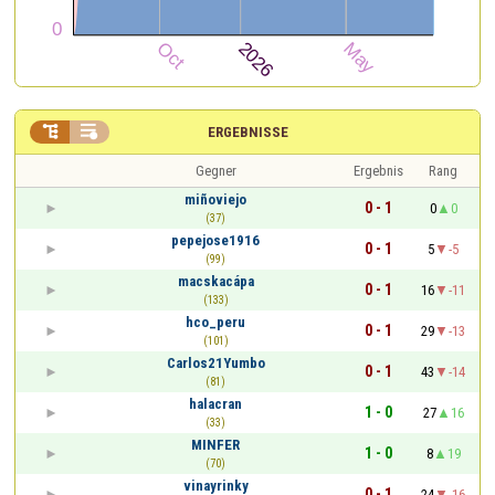


ERGEBNISSE
Gegner
Ergebnis
Rang
miñoviejo
0 - 1
0
0
(37)
pepejose1916
0 - 1
5
-5
(99)
macskacápa
0 - 1
16
-11
(133)
hco_peru
0 - 1
29
-13
(101)
Carlos21Yumbo
0 - 1
43
-14
(81)
halacran
1 - 0
27
16
(33)
MINFER
1 - 0
8
19
(70)
vinayrinky
0 - 1
24
-16