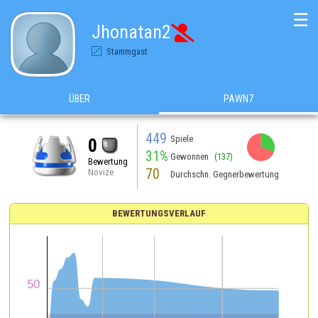
☰
Jhonatan2

Stammgast
ÜBER
PAWN7
449
Spiele
0
31%
Gewonnen
(137)
Bewertung
70
Novize
Durchschn. Gegnerbewertung
BEWERTUNGSVERLAUF