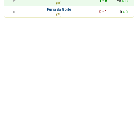
1 - 0
~0
17
(31)
Fúria da Noite
0 - 1
~0
0
(74)