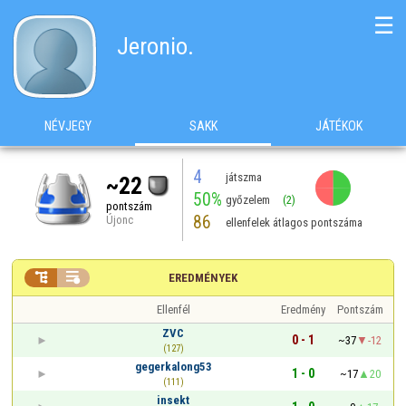
☰
Jeronio.
NÉVJEGY
SAKK
JÁTÉKOK
4
játszma
~22
50%
győzelem
(2)
pontszám
86
Újonc
ellenfelek átlagos pontszáma


EREDMÉNYEK
Ellenfél
Eredmény
Pontszám
ZVC
0 - 1
~37
-12
(127)
gegerkalong53
1 - 0
~17
20
(111)
insekt