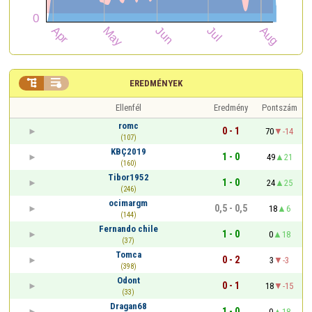


EREDMÉNYEK
Ellenfél
Eredmény
Pontszám
romc
0 - 1
70
-14
(107)
KBÇ2019
1 - 0
49
21
(160)
Tibor1952
1 - 0
24
25
(246)
ocimargm
0,5 - 0,5
18
6
(144)
Fernando chile
1 - 0
0
18
(37)
Tomca
0 - 2
3
-3
(398)
Odont
0 - 1
18
-15
(33)
Dragan68
1 - 0
0
18