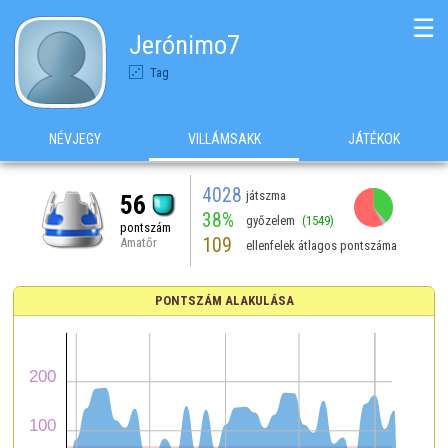
☰
Jerónimo7
Tag
NÉVJEGY
VILLÁMSAKK
JÁTÉKOK
4028
játszma
56
38%
győzelem
(1549)
pontszám
109
Amatőr
ellenfelek átlagos pontszáma
PONTSZÁM ALAKULÁSA