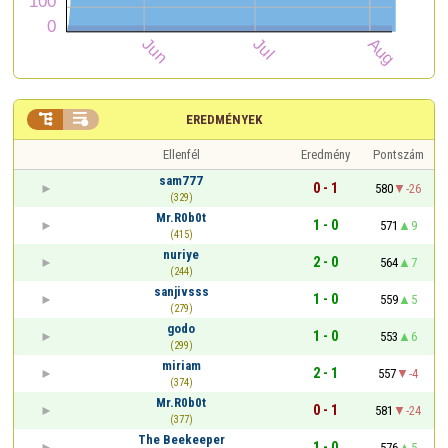


EREDMÉNYEK
Ellenfél
Eredmény
Pontszám
sam777
0 - 1
580
-26
(329)
Mr.R0b0t
1 - 0
571
9
(415)
nuriye
2 - 0
564
7
(244)
sanjivsss
1 - 0
559
5
(279)
godo
1 - 0
553
6
(299)
miriam
2 - 1
557
-4
(374)
Mr.R0b0t
0 - 1
581
-24
(377)
The Beekeeper
1 - 0
576
5