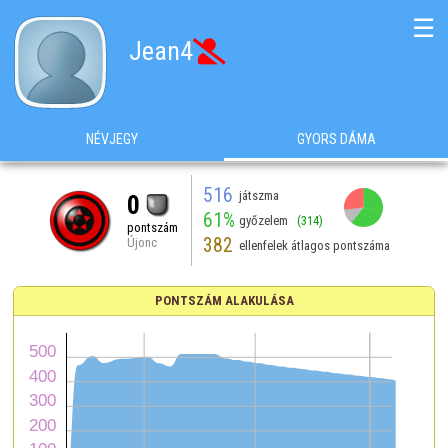
☰
Jean4

NÉVJEGY
GYORS DÁMA
516
játszma
0
61%
győzelem
(314)
pontszám
382
Újonc
ellenfelek átlagos pontszáma
PONTSZÁM ALAKULÁSA