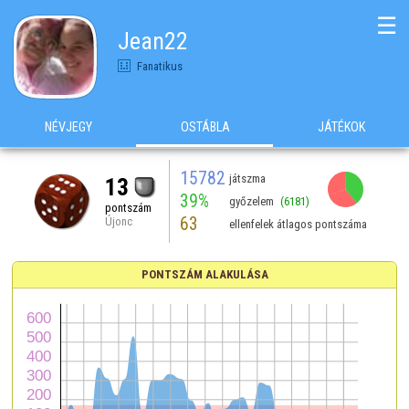
☰
Jean22
Fanatikus
NÉVJEGY
OSTÁBLA
JÁTÉKOK
15782
játszma
13
39%
győzelem
(6181)
pontszám
63
Újonc
ellenfelek átlagos pontszáma
PONTSZÁM ALAKULÁSA