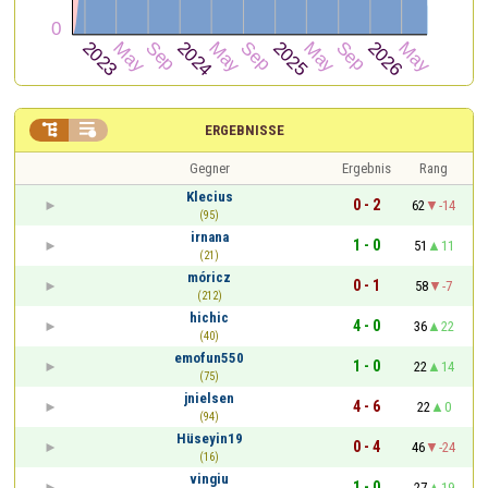


ERGEBNISSE
Gegner
Ergebnis
Rang
Klecius
0 - 2
62
-14
(95)
irnana
1 - 0
51
11
(21)
móricz
0 - 1
58
-7
(212)
hichic
4 - 0
36
22
(40)
emofun550
1 - 0
22
14
(75)
jnielsen
4 - 6
22
0
(94)
Hüseyin19
0 - 4
46
-24
(16)
vingiu
1 - 0
27
19