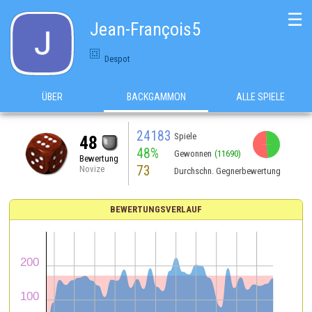
☰
Jean-François5
Despot
ÜBER
BACKGAMMON
ALLE SPIELE
24183
Spiele
48
48%
Gewonnen
(11690)
Bewertung
73
Novize
Durchschn. Gegnerbewertung
BEWERTUNGSVERLAUF