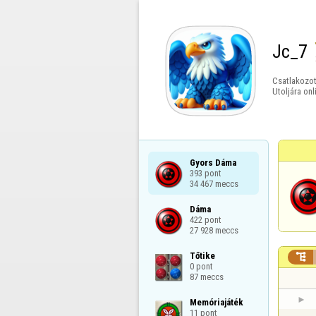
Jc_7
Csatlakozot
Utoljára onl
Gyors Dáma

393 pont

34 467 meccs
Dáma

422 pont

27 928 meccs
Tőtike


0 pont

87 meccs
Memóriajáték

11 pont
