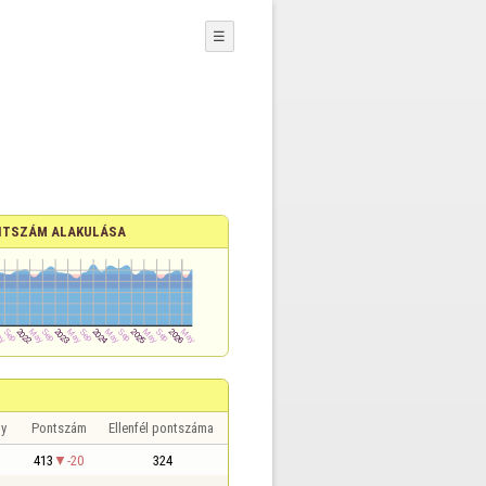
☰
TSZÁM ALAKULÁSA
y
Pontszám
Ellenfél pontszáma
413
-20
324