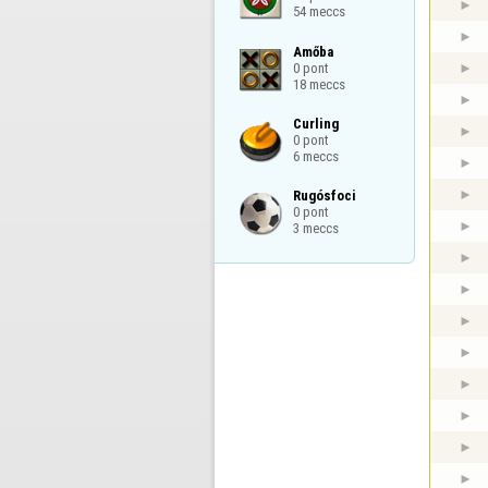
54 meccs
Amőba

0 pont

18 meccs
Curling

0 pont

6 meccs
Rugósfoci

0 pont

3 meccs