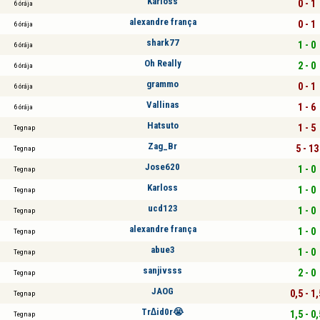
Karloss
0 - 1
6 órája
alexandre frança
0 - 1
6 órája
shark77
1 - 0
6 órája
Oh Really
2 - 0
6 órája
grammo
0 - 1
6 órája
Vallinas
1 - 6
6 órája
Hatsuto
1 - 5
Tegnap
Zag_Br
5 - 13
Tegnap
Jose620
1 - 0
Tegnap
Karloss
1 - 0
Tegnap
ucd123
1 - 0
Tegnap
alexandre frança
1 - 0
Tegnap
abue3
1 - 0
Tegnap
sanjivsss
2 - 0
Tegnap
JAOG
0,5 - 1,
Tegnap
Tr∆id0r😭
1,5 - 0,
Tegnap