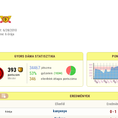
t:
6/28/2010
ine:
6 órája
GYORS DÁMA STATISZTIKA
PON
34467
játszma
393
53%
győzelem
(18244)
pontszám
346
Mester
ellenfelek átlagos pontszáma

EREDMÉNYEK
Ellenfél
Eredmén
kanyenye
0 - 1
6 órája