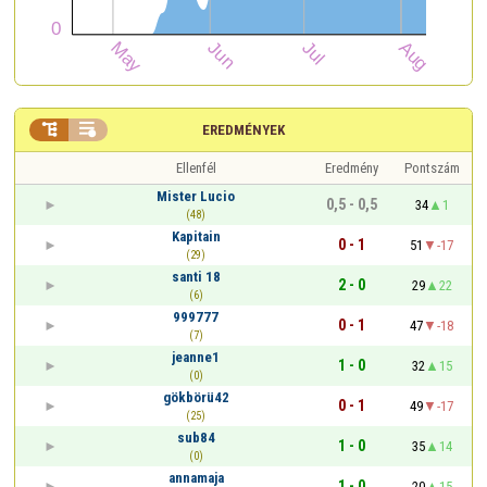


EREDMÉNYEK
Ellenfél
Eredmény
Pontszám
Mister Lucio
0,5 - 0,5
34
1
(48)
Kapitain
0 - 1
51
-17
(29)
santi 18
2 - 0
29
22
(6)
999777
0 - 1
47
-18
(7)
jeanne1
1 - 0
32
15
(0)
gökbörü42
0 - 1
49
-17
(25)
sub84
1 - 0
35
14
(0)
annamaja
1 - 0
20
15