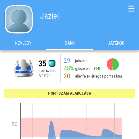
☰
Jaziel
NÉVJEGY
SAKK
JÁTÉKOK
29
játszma
35
48%
győzelem
(14)
pontszám
20
Amatőr
ellenfelek átlagos pontszáma
PONTSZÁM ALAKULÁSA