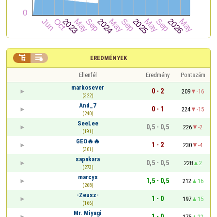


EREDMÉNYEK
Ellenfél
Eredmény
Pontszám
markosever
0 - 2
209
-16
(322)
And_7
0 - 1
224
-15
(240)
SeeLee
0,5 - 0,5
226
-2
(191)
GEO🔥🔥
1 - 2
230
-4
(301)
sapakara
0,5 - 0,5
228
2
(273)
marcys
1,5 - 0,5
212
16
(268)
-Zeusz-
1 - 0
197
15
(166)
Mr. Miyagi
1 - 0
175
22