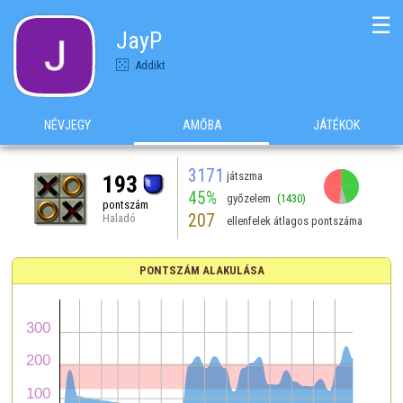
☰
JayP
Addikt
NÉVJEGY
AMŐBA
JÁTÉKOK
3171
játszma
193
45%
győzelem
(1430)
pontszám
207
Haladó
ellenfelek átlagos pontszáma
PONTSZÁM ALAKULÁSA