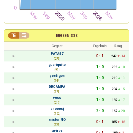


ERGEBNISSE
Gegner
Ergebnis
Rang
PATA57
0 - 1
242
-14
(275)
guariquito
1 - 0
232
10
(91)
perdigon
1 - 0
219
13
(144)
DRCAMPA
1 - 0
204
15
(179)
vess
1 - 0
187
17
(217)
snooosj
2 - 0
167
20
(102)
mister NO
0 - 1
185
-18
(131)
raviravi
0 - 1
188
-3