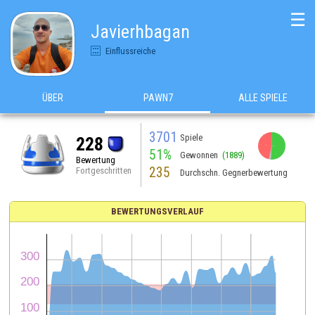
☰
Javierhbagan
Einflussreiche
ÜBER
PAWN7
ALLE SPIELE
3701
Spiele
228
51%
Gewonnen
(1889)
Bewertung
235
Fortgeschritten
Durchschn. Gegnerbewertung
BEWERTUNGSVERLAUF