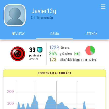
☰
Javier13g
Törzsvendég
NÉVJEGY
DÁMA
JÁTÉKOK
1229
játszma
33
36%
győzelem
(441)
pontszám
123
Amatőr
ellenfelek átlagos pontszáma
PONTSZÁM ALAKULÁSA