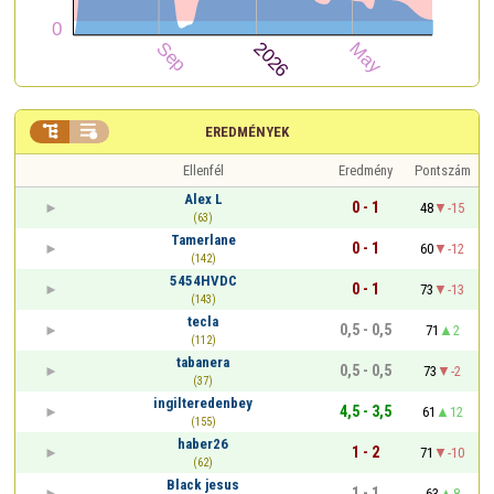


EREDMÉNYEK
Ellenfél
Eredmény
Pontszám
Alex L
0 - 1
48
-15
(63)
Tamerlane
0 - 1
60
-12
(142)
5454HVDC
0 - 1
73
-13
(143)
tecla
0,5 - 0,5
71
2
(112)
tabanera
0,5 - 0,5
73
-2
(37)
ingilteredenbey
4,5 - 3,5
61
12
(155)
haber26
1 - 2
71
-10
(62)
Black jesus
1 - 1
63
8