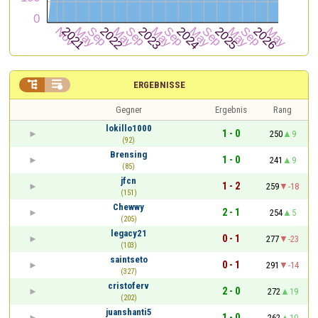


ERGEBNISSE
Gegner
Ergebnis
Rang
lokillo1000
1 - 0
250
9
(92)
Brensing
1 - 0
241
9
(85)
jfcn
1 - 2
259
-18
(151)
Chewwy
2 - 1
254
5
(205)
legacy21
0 - 1
277
-23
(103)
saintseto
0 - 1
291
-14
(327)
cristoferv
2 - 0
272
19
(202)
juanshanti5
1 - 0
262
10