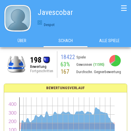
☰
Javescobar
Despot
ÜBER
SCHACH
ALLE SPIELE
18422
Spiele
198
63%
Gewonnen
(11595)
Bewertung
167
Fortgeschritten
Durchschn. Gegnerbewertung
BEWERTUNGSVERLAUF