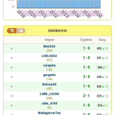


ERGEBNISSE
Gegner
Ergebnis
Rang
MA2026
1 - 0
403
14
(364)
LOULOU62
1 - 0
391
12
(312)
sarapika
1 - 0
384
7
(155)
garganta
3 - 0
349
16
(188)
Bolivar69
1 - 0
363
19
(421)
LORD_LUCKO
2 - 1
339
10
(346)
ratte_4100
1 - 0
334
5
(53)
MadagascarTou
1 - 0
324
10