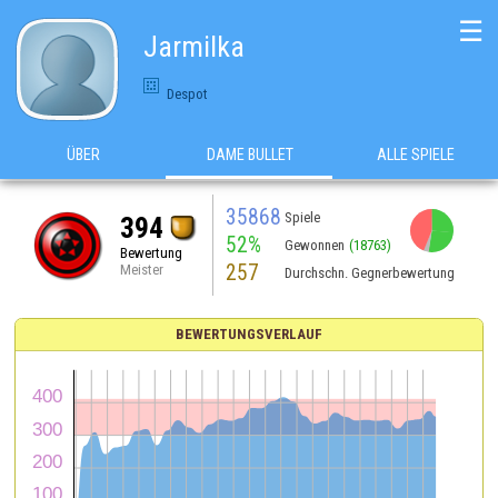
☰
Jarmilka
Despot
ÜBER
DAME BULLET
ALLE SPIELE
35868
Spiele
394
52%
Gewonnen
(18763)
Bewertung
257
Meister
Durchschn. Gegnerbewertung
BEWERTUNGSVERLAUF