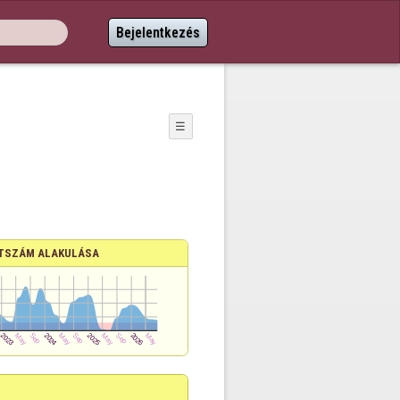
Bejelentkezés
☰
TSZÁM ALAKULÁSA