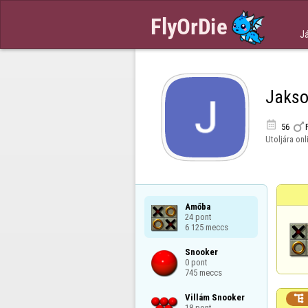
J
Jaks


56
Utoljára onl
Amőba

24 pont

6 125 meccs
Snooker

0 pont

745 meccs
Villám Snooker


18 pont
