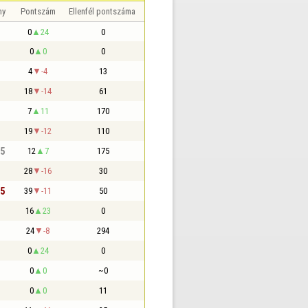
ny
Pontszám
Ellenfél pontszáma
0
24
0
0
0
0
4
-4
13
18
-14
61
7
11
170
19
-12
110
,5
12
7
175
28
-16
30
,5
39
-11
50
16
23
0
24
-8
294
0
24
0
0
0
~0
0
0
11