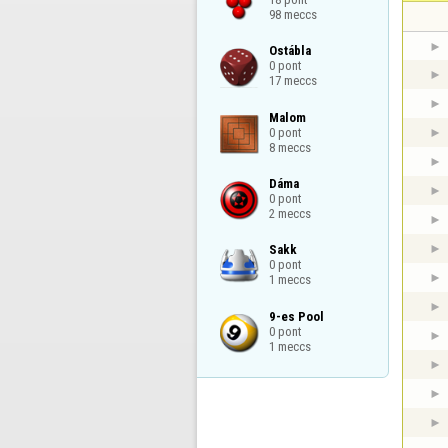
98 meccs
Ostábla

0 pont

17 meccs
Malom

0 pont

8 meccs
Dáma

0 pont

2 meccs
Sakk

0 pont

1 meccs
9-es Pool

0 pont

1 meccs