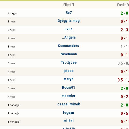
Ellenfél
Eredmé
Re7
2 - 0
7 napja
Gyógyíts meg
0 - 1
1 hete
Evus
2 - 3
2 hete
..Angéla
0 - 1
2 hete
Commanders
1 - 1
3 hete
rosemoon
0 - 1
4 hete
TrottyLee
0,5 - 0
4 hete
jatooo
0 - 1
4 hete
Maryh
0,5 - 1
4 hete
Boom01
2 - 0
4 hete
mbowler
0 - 2
4 hete
csepel művek
2 - 0
1 hónapja
leguan
0 - 5
1 hónapja
milédi
0 - 1
1 hónapja