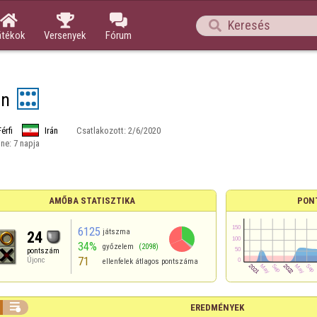




átékok
Versenyek
Fórum
on
Férfi
Irán
Csatlakozott:
2/6/2020
ine:
7 napja
AMŐBA STATISZTIKA
PON
6125
játszma
24
34%
győzelem
(2098)
pontszám
71
Újonc
ellenfelek átlagos pontszáma

EREDMÉNYEK