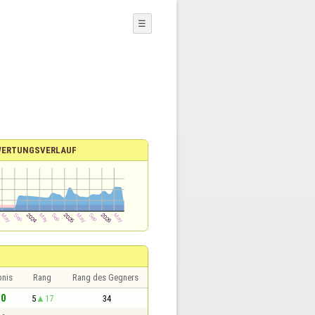
☰
WERTUNGSVERLAUF
bnis
Rang
Rang des Gegners
 0
5
17
34