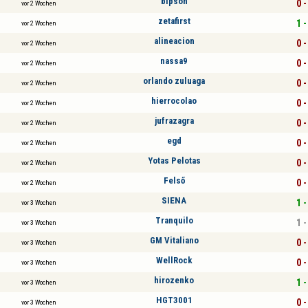
bipson
0 -
vor 2 Wochen
zetafirst
1 -
vor 2 Wochen
alineacion
0 -
vor 2 Wochen
nassa9
0 -
vor 2 Wochen
orlando zuluaga
0 -
vor 2 Wochen
hierrocolao
0 -
vor 2 Wochen
jufrazagra
0 -
vor 2 Wochen
egd
0 -
vor 2 Wochen
Yotas Pelotas
0 -
vor 2 Wochen
Felső
0 -
vor 2 Wochen
SIENA
1 -
vor 3 Wochen
Tranquilo
1 -
vor 3 Wochen
GM Vitaliano
0 -
vor 3 Wochen
WellRock
0 -
vor 3 Wochen
hirozenko
1 -
vor 3 Wochen
HGT3001
0 -
vor 3 Wochen