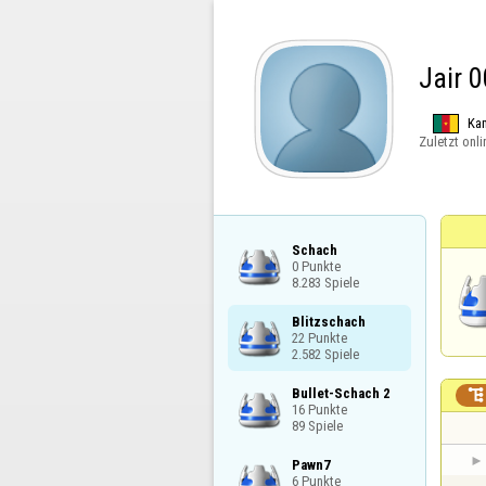
Jair 0
Ka
Zuletzt onli
Schach

0 Punkte

8.283 Spiele
Blitzschach

22 Punkte

2.582 Spiele
Bullet-Schach 2


16 Punkte

89 Spiele
Pawn7

6 Punkte
