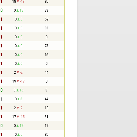
 1
18
-13
80
 0
0
18
33
 1
0
0
69
 1
0
0
33
 1
0
0
0
 1
0
0
73
 1
0
0
66
 1
0
0
0
 1
2
-2
44
 1
19
-17
0
 0
3
16
3
 1
0
3
44
 1
2
-2
19
 1
17
-15
31
 0
0
17
17
 1
0
0
85