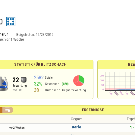
0
merun
Beigetreten:
12/23/2019
ne:
vor 1 Woche
STATISTIK FÜR BLITZSCHACH
BE
2582
Spiele
22
32%
Gewonnen
(830)
Bewertung
38
Novize
Durchschn. Gegnerbewertung

ERGEBNISSE
Gegner
Erge
Berlo
1 -
vor 2 Wochen