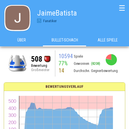
☰
JaimeBatista
Fanatiker
ÜBER
BULLET-SCHACH
ALLE SPIELE
10594
Spiele
508
77%
Gewonnen
(8208)
Bewertung
14
Großmeister
Durchschn. Gegnerbewertung
BEWERTUNGSVERLAUF