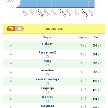


ERGEBNISSE
Gegner
Ergebnis
Rang
rinkeby
1 - 0
506
2
(13)
Passanger40
1 - 0
504
2
(0)
SIMA
1 - 0
502
2
(12)
mabrolezi
1 - 0
500
2
(8)
ramirez montoya
1 - 0
498
2
(0)
sargarepa
1 - 0
496
2
(0)
las lilas
1 - 0
494
2
(0)
achylle13
1 - 0
492
2