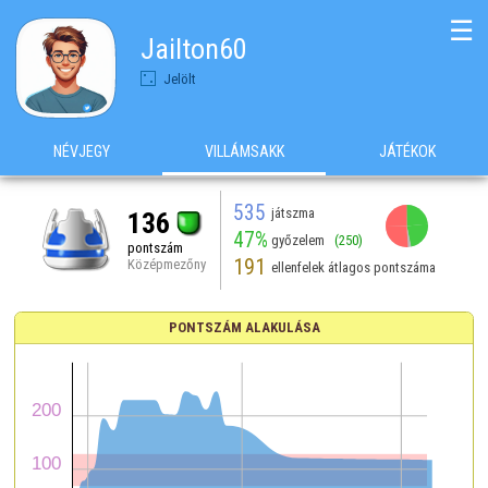
☰
Jailton60
Jelölt
NÉVJEGY
VILLÁMSAKK
JÁTÉKOK
535
játszma
136
47%
győzelem
(250)
pontszám
191
Középmezőny
ellenfelek átlagos pontszáma
PONTSZÁM ALAKULÁSA