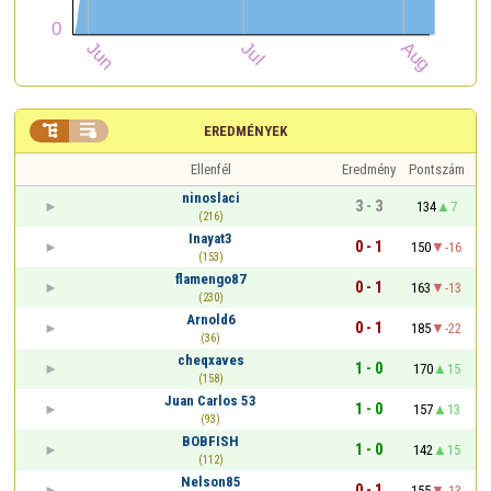


EREDMÉNYEK
Ellenfél
Eredmény
Pontszám
ninoslaci
3 - 3
134
7
(216)
Inayat3
0 - 1
150
-16
(153)
flamengo87
0 - 1
163
-13
(230)
Arnold6
0 - 1
185
-22
(36)
cheqxaves
1 - 0
170
15
(158)
Juan Carlos 53
1 - 0
157
13
(93)
BOBFISH
1 - 0
142
15
(112)
Nelson85
0 - 1
155
-13