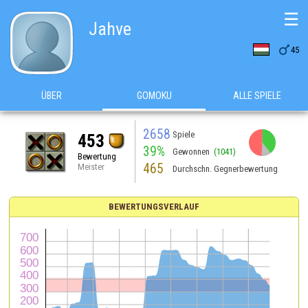
☰
Jahve

45
ÜBER
GOMOKU
ALLE SPIELE
2658
Spiele
453
39%
Gewonnen
(1041)
Bewertung
465
Meister
Durchschn. Gegnerbewertung
BEWERTUNGSVERLAUF