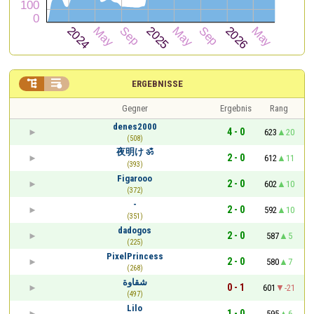


ERGEBNISSE
Gegner
Ergebnis
Rang
denes2000
4 - 0
623
20
(508)
夜明け ॐ
2 - 0
612
11
(393)
Figarooo
2 - 0
602
10
(372)
-
2 - 0
592
10
(351)
dadogos
2 - 0
587
5
(225)
PixelPrincess
2 - 0
580
7
(268)
شقاوة
0 - 1
601
-21
(497)
Lilo
1 - 0
595
6