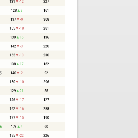
131
-12
227
128
3
161
137
-9
308
155
-18
281
139
16
136
142
-3
220
155
-13
230
138
17
162
5
140
-2
92
150
-10
296
129
21
88
146
-17
127
162
-16
288
177
-15
190
5
173
4
60
195
-22
226