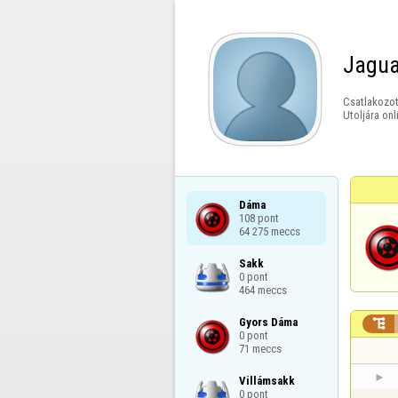
Jagua
Csatlakozot
Utoljára onl
Dáma

108 pont

64 275 meccs
Sakk

0 pont

464 meccs
Gyors Dáma


0 pont

71 meccs
Villámsakk

0 pont
