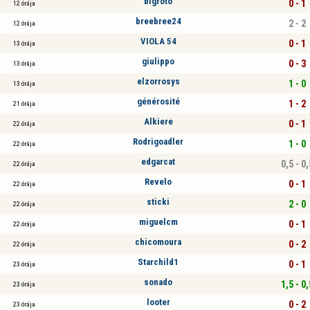
bigroto
0 - 1
12 órája
breebree24
2 - 2
12 órája
VIOLA 54
0 - 1
13 órája
giulippo
0 - 3
13 órája
elzorrosys
1 - 0
13 órája
générosité
1 - 2
21 órája
Alkiere
0 - 1
22 órája
Rodrigoadler
1 - 0
22 órája
edgarcat
0,5 - 0,
22 órája
Revelo
0 - 1
22 órája
sticki
2 - 0
22 órája
miguelcm
0 - 1
22 órája
chicomoura
0 - 2
22 órája
Starchild1
0 - 1
23 órája
sonado
1,5 - 0,
23 órája
looter
0 - 2
23 órája