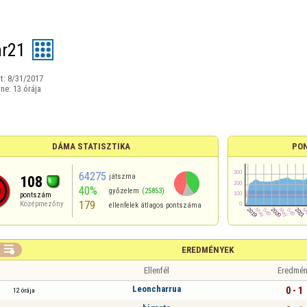
r21
t:
8/31/2017
ine:
13 órája
DÁMA STATISZTIKA
PO
64275
játszma
108
40%
győzelem
(25853)
pontszám
179
Középmezőny
ellenfelek átlagos pontszáma

EREDMÉNYEK
Ellenfél
Eredmén
Leoncharrua
0 - 1
12 órája