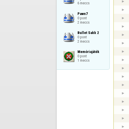
6 meccs
Pawn7

0 pont

2 meccs
Bullet Sakk 2

0 pont

2 meccs
Memóriajáték

0 pont

1 meccs