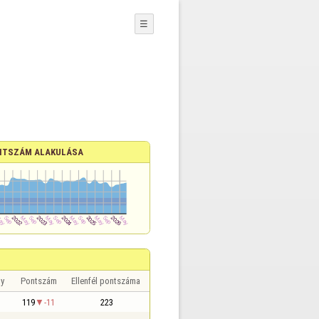
☰
NTSZÁM ALAKULÁSA
y
Pontszám
Ellenfél pontszáma
119
-11
223