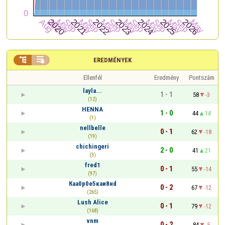


EREDMÉNYEK
Ellenfél
Eredmény
Pontszám
layla...
1 - 1
58
-3
(12)
HENNA
1 - 0
44
14
(1)
nellbelle
0 - 1
62
-18
(19)
chichingeri
2 - 0
41
21
(3)
fred1
0 - 1
55
-14
(97)
Кaа0р0е5кaи8нd
0 - 2
67
-12
(265)
Lush Alice
0 - 1
79
-12
(168)
vnm
0 - 2
84
-5