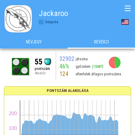
☰
Jackaroo
Despota
NÉVJEGY
REVERZI
32902
játszma
55
46%
győzelem
(15087)
pontszám
124
Amatőr
ellenfelek átlagos pontszáma
PONTSZÁM ALAKULÁSA