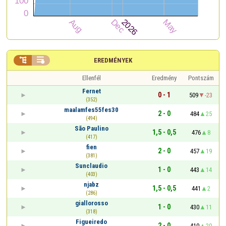


EREDMÉNYEK
Ellenfél
Eredmény
Pontszám
Fernet
0 - 1
509
-23
(352)
maalamfes55fes30
2 - 0
484
25
(494)
São Paulino
1,5 - 0,5
476
8
(417)
fien
2 - 0
457
19
(381)
Sunclaudio
1 - 0
443
14
(403)
njabz
1,5 - 0,5
441
2
(286)
giallorosso
1 - 0
430
11
(318)
Figueiredo
2 - 0
410
20