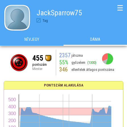
☰
JackSparrow75
Tag
NÉVJEGY
DÁMA
2357
játszma
455
55%
győzelem
(1300)
pontszám
346
Mester
ellenfelek átlagos pontszáma
PONTSZÁM ALAKULÁSA