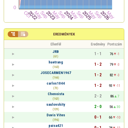


EREDMÉNYEK
Ellenfél
Eredmény
Pontszám
JRB
1 - 1
76
-1
(61)
huetrang
1 - 2
79
-3
(160)
JOSECARMEN1967
1 - 2
82
-3
(166)
carlos1044
1 - 2
93
-11
(73)
Chenoista
2 - 2
86
7
(163)
saulovskity
2 - 0
56
30
(139)
Davis Vites
0 - 1
66
-10
(196)
paisa421
0 - 1
78
-12