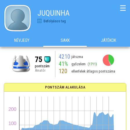
☰
JUQUINHA
Befolyásos tag
NÉVJEGY
SAKK
JÁTÉKOK
4210
játszma
75
41%
győzelem
(1711)
pontszám
120
Amatőr
ellenfelek átlagos pontszáma
PONTSZÁM ALAKULÁSA