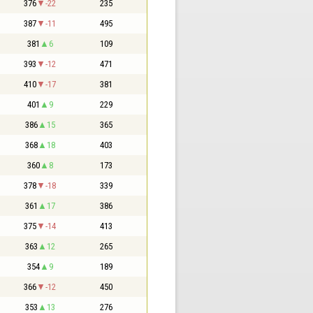
376
-22
235
387
-11
495
381
6
109
393
-12
471
410
-17
381
401
9
229
386
15
365
368
18
403
360
8
173
378
-18
339
361
17
386
375
-14
413
363
12
265
354
9
189
366
-12
450
353
13
276