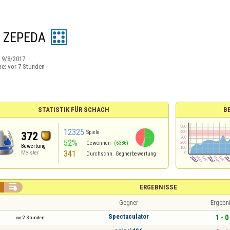
O ZEPEDA
:
9/8/2017
ne:
vor 7 Stunden
STATISTIK FÜR SCHACH
B
12325
Spiele
372
52%
Gewonnen
(6386)
Bewertung
341
Meister
Durchschn. Gegnerbewertung

ERGEBNISSE
Gegner
Ergebn
Spectaculator
1 - 0
vor 2 Stunden