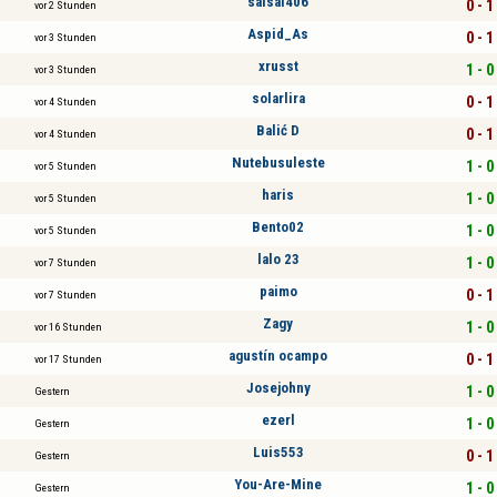
saisai406
0 - 1
vor 2 Stunden
Aspid_As
0 - 1
vor 3 Stunden
xrusst
1 - 0
vor 3 Stunden
solarlira
0 - 1
vor 4 Stunden
Balić D
0 - 1
vor 4 Stunden
Nutebusuleste
1 - 0
vor 5 Stunden
haris
1 - 0
vor 5 Stunden
Bento02
1 - 0
vor 5 Stunden
lalo 23
1 - 0
vor 7 Stunden
paimo
0 - 1
vor 7 Stunden
Zagy
1 - 0
vor 16 Stunden
agustín ocampo
0 - 1
vor 17 Stunden
Josejohny
1 - 0
Gestern
ezerl
1 - 0
Gestern
Luis553
0 - 1
Gestern
You-Are-Mine
1 - 0
Gestern