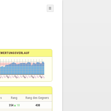
☰
EWERTUNGSVERLAUF
is
Rang
Rang des Gegners
354
18
408