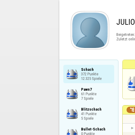
JULI
Beigetreten
Zuletzt onli
Schach

372 Punkte

12.325 Spiele
Pawn7

61 Punkte

7 Spiele
Blitzschach


41 Punkte

5 Spiele
Bullet-Schach

0 Punkte
