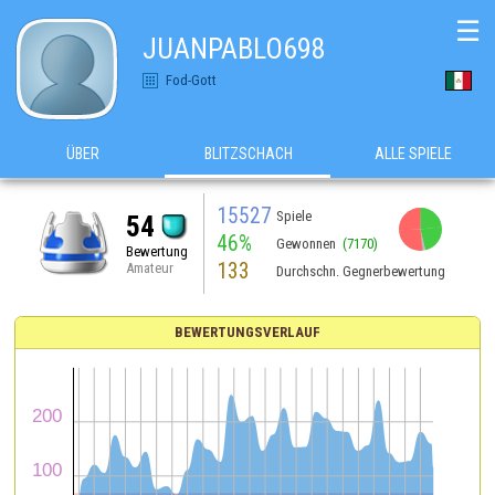
☰
JUANPABLO698
Fod-Gott
ÜBER
BLITZSCHACH
ALLE SPIELE
15527
Spiele
54
46%
Gewonnen
(7170)
Bewertung
133
Amateur
Durchschn. Gegnerbewertung
BEWERTUNGSVERLAUF