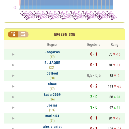


ERGEBNISSE
Gegner
Ergebnis
Rang
Jorgazos
0 - 1
70
-16
(67)
EL JAQUE
0 - 1
81
-11
(201)
D3lbod
0,5 - 0,5
83
-2
(50)
ninae
0 - 2
111
-28
(47)
kabar2009
2 - 0
88
23
(76)
Josias
1 - 0
67
21
(186)
mario 54
0 - 1
84
-17
(71)
alex pianist
0 - 1
105
-21