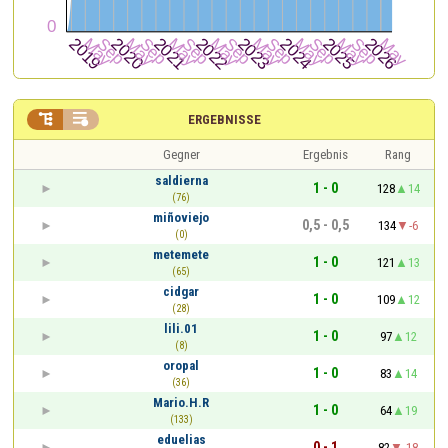


ERGEBNISSE
Gegner
Ergebnis
Rang
saldierna
1 - 0
128
14
(76)
miñoviejo
0,5 - 0,5
134
-6
(0)
metemete
1 - 0
121
13
(65)
cidgar
1 - 0
109
12
(28)
lili.01
1 - 0
97
12
(8)
oropal
1 - 0
83
14
(36)
Mario.H.R
1 - 0
64
19
(133)
eduelias
0 - 1
82
-18