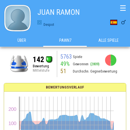
☰
JUAN RAMON

Despot
ÜBER
PAWN7
ALLE SPIELE
5763
Spiele
142
49%
Gewonnen
(2809)
Bewertung
51
Mittelstufe
Durchschn. Gegnerbewertung
BEWERTUNGSVERLAUF