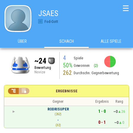
☰
JSAES
Fod-Gott
ÜBER
SCHACH
ALLE SPIELE
4
Spiele
~24
50%
Gewonnen
(2)
Bewertung
262
Novize
Durchschn. Gegnerbewertung


ERGEBNISSE
Gegner
Ergebnis
Rang
RODRISUPER
1 - 0
~0
26
(262)
-
0 - 1
~0
0
(32)