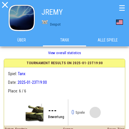

☰
JREMY
Despot
ÜBER
TANX
ALLE SPIELE
View overall statistics
TOURNAMENT RESULTS ON 2025-01-23T19:00
Spiel:
Tanx
Date:
2025-01-23T19:00
Place: 6 / 6
---
0
Spiele
Bewertung