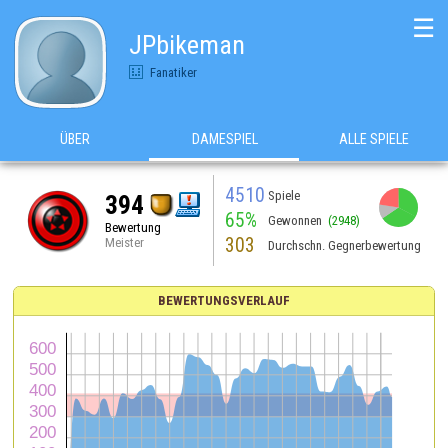
☰
JPbikeman
Fanatiker
ÜBER
DAMESPIEL
ALLE SPIELE
4510
Spiele
394
65%
Gewonnen
(2948)
Bewertung
303
Meister
Durchschn. Gegnerbewertung
BEWERTUNGSVERLAUF