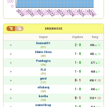


ERGEBNISSE
Gegner
Ergebnis
Rang
Demnati51
2 - 0
496
12
(311)
Edwin Chino
1 - 0
482
14
(439)
Pombagira
1 - 0
477
5
(196)
FLO
1 - 0
468
9
(292)
gmid
0 - 1
496
-28
(171)
ollubaraj
1 - 0
490
6
(245)
kostha
0 - 1
518
-28
(194)
noworldcup
2 - 0
514
4